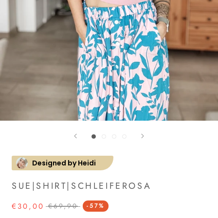
Designed by Heidi
SUE|SHIRT|SCHLEIFEROSA
€30,00
€69,90
-57%