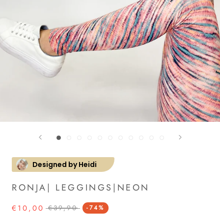
Designed by Heidi
RONJA| LEGGINGS|NEON
€10,00
€39,90
-74%