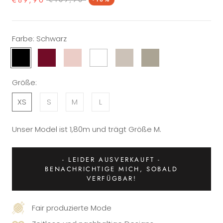
Farbe:
Schwarz
Schwarz
Bordeaux
Rosa
Weiß
Beige
Olivgrün
Größe:
XS
S
M
L
Unser Model ist 1,80m und trägt Größe M.
- LEIDER AUSVERKAUFT -
BENACHRICHTIGE MICH, SOBALD
VERFÜGBAR!
Fair produzierte Mode