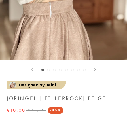
Designed by Heidi
JORINGEL | TELLERROCK| BEIGE
€10,00
€74,90
-86%