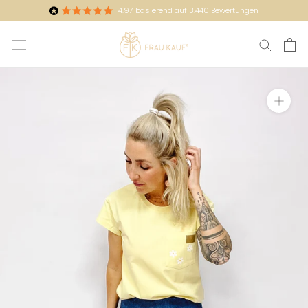
Direkt
4.97
basierend auf
3.440
Bewertungen
zum
Inhalt