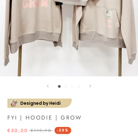
Designed by Heidi
FYI | HOODIE | GROW
€50,00
€119,90
-58%