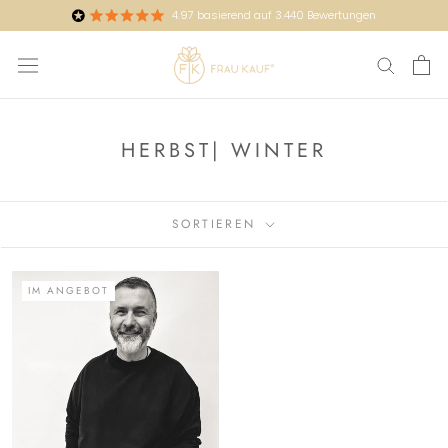
Direkt
4.97
basierend auf
3.440
Bewertungen
zum
Inhalt
HERBST| WINTER
SORTIEREN
IM ANGEBOT