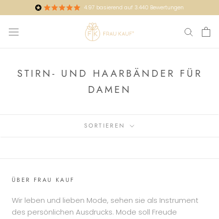
Direkt
4.97
basierend auf
3.440
Bewertungen
zum
Inhalt
STIRN- UND HAARBÄNDER FÜR
DAMEN
SORTIEREN
ÜBER FRAU KAUF
Wir leben und lieben Mode, sehen sie als Instrument
des persönlichen Ausdrucks. Mode soll Freude